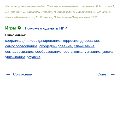
Литературная энциклопедия: Словарь литературных терминов: В 2-х т. — М.;
Л.: Изд-во Л. Д. Френкель
.
Под ред. Н. Бродского, А. Лаврецкого, Э. Лунина, В.
Львова-Рогачевского, М. Розанова, В. Чешихина-Ветринского
.
1925
.
Игры ⚽
Поможем сделать НИР
Синонимы
:
координация
,
координирование
,
корреспондирование
,
самосогласование
,
скоординирование
,
слаживание
,
согласовывание
,
сообразование
,
состыковка
,
увязание
,
увязка
,
увязывание
,
утряска
Согласные
Сонет