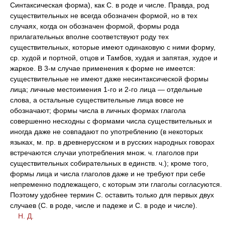
Синтаксическая форма), как С. в роде и числе. Правда, род
существительных не всегда обозначен формой, но в тех
случаях, когда он обозначен формой, формы рода
прилагательных вполне соответствуют роду тех
существительных, которые имеют одинаковую с ними форму,
ср. худой и портной, отцов и Тамбов, худая и запятая, худое и
жаркое. В 3-м случае применения к форме не имеется:
существительные не имеют даже несинтаксической формы
лица; личные местоимения 1-го и 2-го лица — отдельные
слова, а остальные существительные лица вовсе не
обозначают; формы числа в личных формах глагола
совершенно несходны с формами числа существительных и
иногда даже не совпадают по употреблению (в некоторых
языках, м. пр. в древнерусском и в русских народных говорах
встречаются случаи употребления множ. ч. глаголов при
существительных собирательных в единств. ч.); кроме того,
формы лица и числа глаголов даже и не требуют при себе
непременно подлежащего, с которым эти глаголы согласуются.
Поэтому удобнее термин С. оставить только для первых двух
случаев (С. в роде, числе и падеже и С. в роде и числе).
Н. Д.